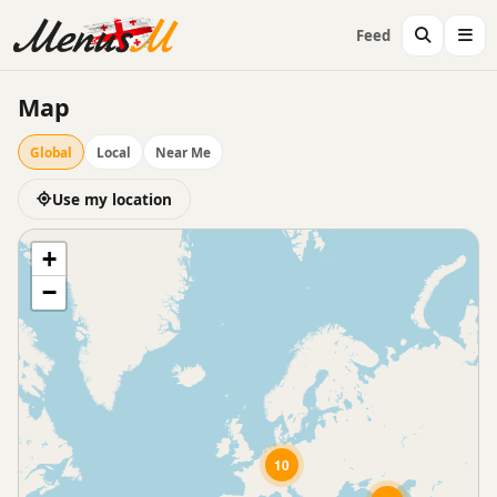
Feed
Map
Global
Local
Near Me
Use my location
+
−
10