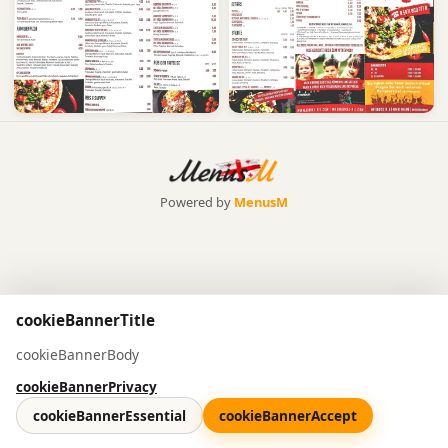
Powered by
MenusM
cookieBannerTitle
cookieBannerBody
cookieBannerPrivacy
cookieBannerEssential
cookieBannerAccept