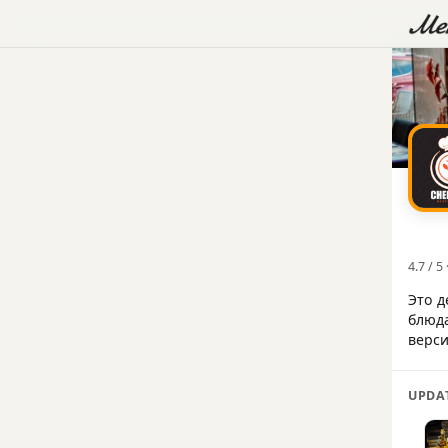
4.7 / 5
Это д
блюда
верси
UPDA