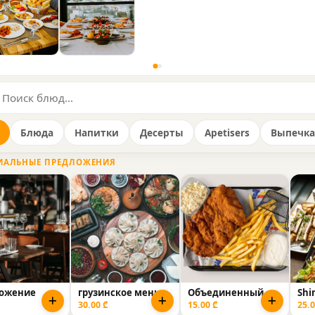
Блюда
Напитки
Десерты
Apetisers
Выпечка
ИАЛЬНЫЕ ПРЕДЛОЖЕНИЯ
ожение
грузинское меню
Объединенный
Shi
30.00 ₾
15.00 ₾
25.0