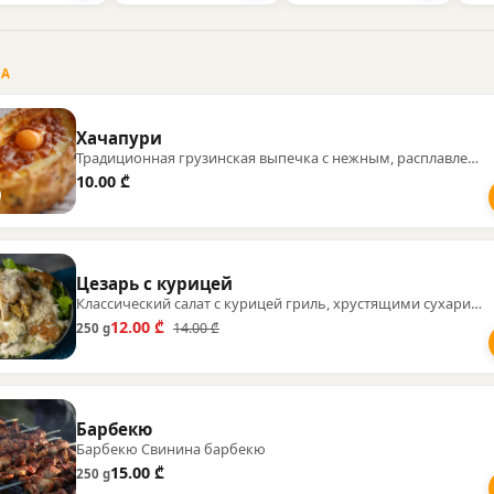
А
Хачапури
Традиционная грузинская выпечка с нежным, расплавленным сыром внутри.
10.00 ₾
Цезарь с курицей
Классический салат с курицей гриль, хрустящими сухариками и пармезаном.
12.00 ₾
14.00 ₾
250 g
Барбекю
Барбекю Свинина барбекю
15.00 ₾
250 g