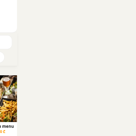
n menu
0 ₾