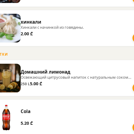
хинкали
Хинкали с начинкой из говядины.
2.00 ₾
ТКИ
Домашний лимонад
Освежающий цитрусовый напиток с натуральным соком и мятой.
5.00 ₾
250 L
Cola
5.20 ₾