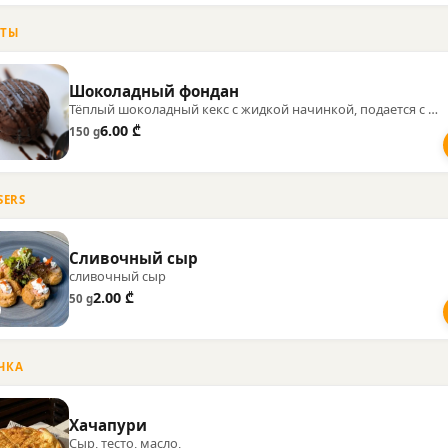
РТЫ
Шоколадный фондан
Тёплый шоколадный кекс с жидкой начинкой, подается с ванильным мороженым.
6.00 ₾
150 g
SERS
Cливочный сыр
сливочный сыр
2.00 ₾
50 g
ЧКА
Хачапури
Сыр, тесто, масло,