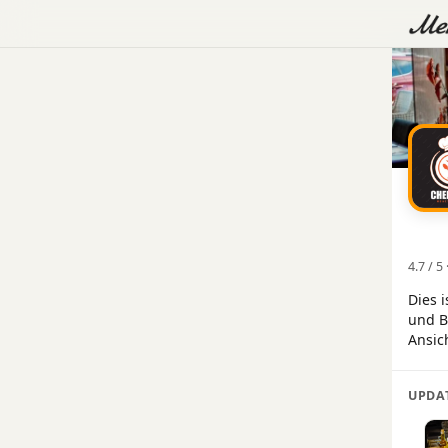
4.7 / 
Dies 
und B
Ansic
UPDA