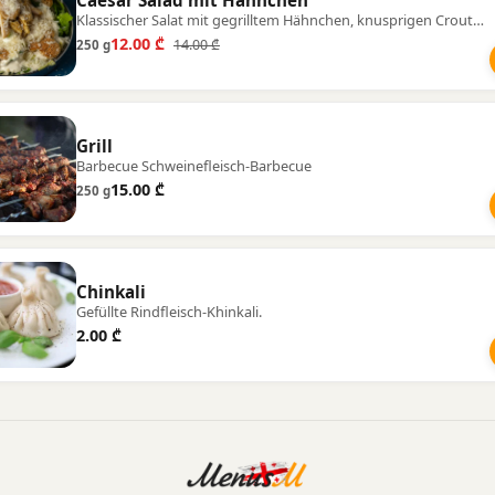
Klassischer Salat mit gegrilltem Hähnchen, knusprigen Croutons und Parmesan.
12.00 ₾
14.00 ₾
250 g
Grill
Barbecue Schweinefleisch-Barbecue
15.00 ₾
250 g
Chinkali
Gefüllte Rindfleisch-Khinkali.
2.00 ₾