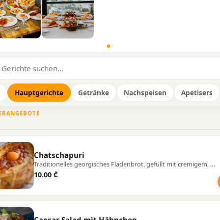
Hauptgerichte
Getränke
Nachspeisen
Apetisers
ERANGEBOTE
Chatschapuri
Traditionelles georgisches Fladenbrot, gefüllt mit cremigem, geschmolzenem Käse.
10.00 ₾
Caesar Salad mit Hähnchen