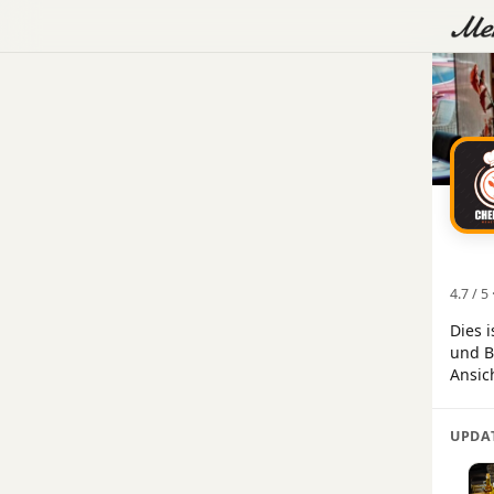
4.7 / 
Dies 
und B
Ansic
UPDA