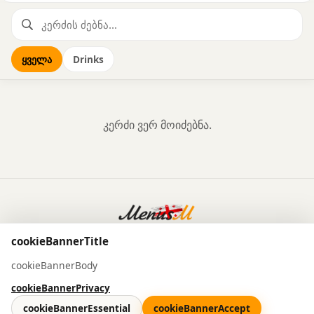
ყველა
Drinks
კერძი ვერ მოიძებნა.
Powered by
MenusM
cookieBannerTitle
cookieBannerBody
cookieBannerPrivacy
cookieBannerEssential
cookieBannerAccept